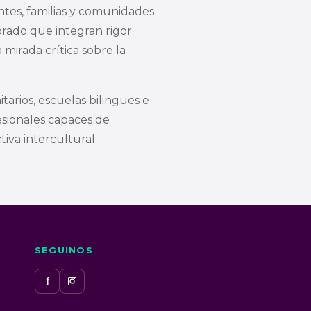
tes, familias y comunidades
rado que integran rigor
 mirada crítica sobre la
arios, escuelas bilingües e
esionales capaces de
iva intercultural.
SEGUINOS