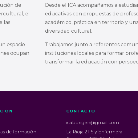
tución de
Desde el ICA acompañamos a estudian
cultural, el
educativas con propuestas de profeso
e las
académico, práctica en territorio y una
diversidad cultural.
un espacio
Trabajamos junto a referentes comunit
genes ocupan
instituciones locales para formar prof
transformar la educación con perspect
CIÓN
CONTACTO
icaborigen@gmail.com
as de formación
La Rioja 2115 y Enfermera