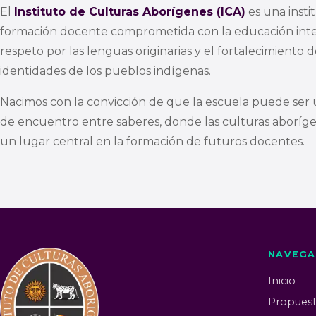
El
Instituto de Culturas Aborígenes (ICA)
es una insti
formación docente comprometida con la educación inter
respeto por las lenguas originarias y el fortalecimiento d
identidades de los pueblos indígenas.
Nacimos con la convicción de que la escuela puede ser 
de encuentro entre saberes, donde las culturas aborí
un lugar central en la formación de futuros docentes.
NAVEGA
Inicio
Propuest