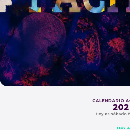
CEL
CALENDARIO 
202
Hoy es sábado 8
SABADO O1 DE AGOSTO - 
PRÓXIM