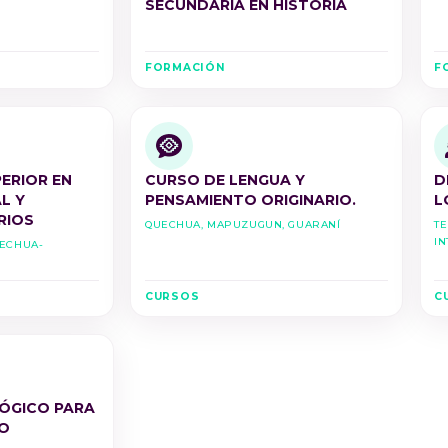
SECUNDARIA EN HISTORIA
FORMACIÓN
F
ERIOR EN
CURSO DE LENGUA Y
D
L Y
PENSAMIENTO ORIGINARIO.
L
RIOS
Quechua, Mapuzugun, Guaraní
Te
In
uechua-
CURSOS
C
ÓGICO PARA
O