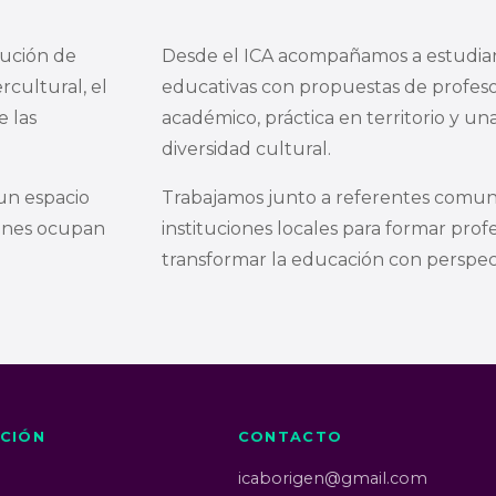
tución de
Desde el ICA acompañamos a estudian
cultural, el
educativas con propuestas de profeso
e las
académico, práctica en territorio y una
diversidad cultural.
un espacio
Trabajamos junto a referentes comunit
genes ocupan
instituciones locales para formar prof
transformar la educación con perspect
CIÓN
CONTACTO
icaborigen@gmail.com