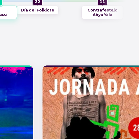
22
11
AE TU OFRENDA! Pachamamitay!! Sapa chajraqunaku
Día del Folklore
Contrafestejo
killapi…
asu
Abya Yala
Leer más