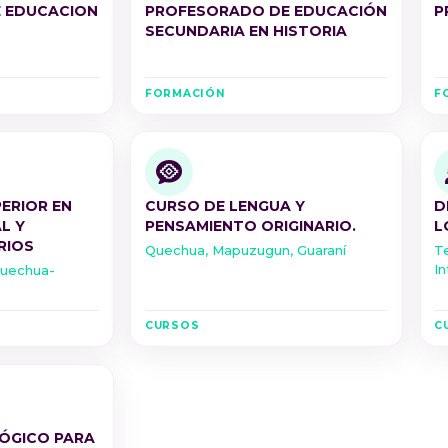
 EDUCACION
PROFESORADO DE EDUCACIÓN
P
SECUNDARIA EN HISTORIA
FORMACIÓN
F
ERIOR EN
CURSO DE LENGUA Y
D
L Y
PENSAMIENTO ORIGINARIO.
L
RIOS
Quechua, Mapuzugun, Guaraní
Te
In
Quechua-
CURSOS
C
ÓGICO PARA