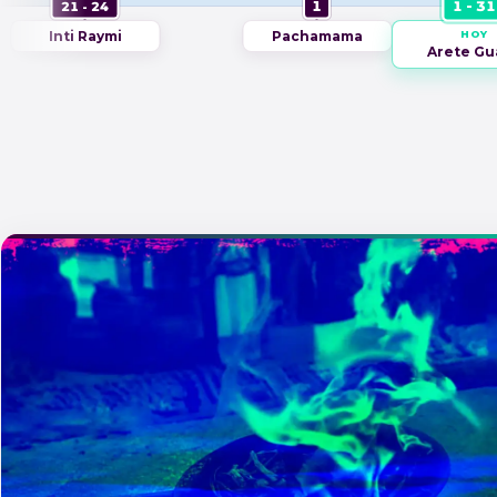
1 - 31
1
21 - 24
PUEBLO DE LA TOMA. ¡TR
Inti Raymi
Pachamama
HOY
Arete Gu