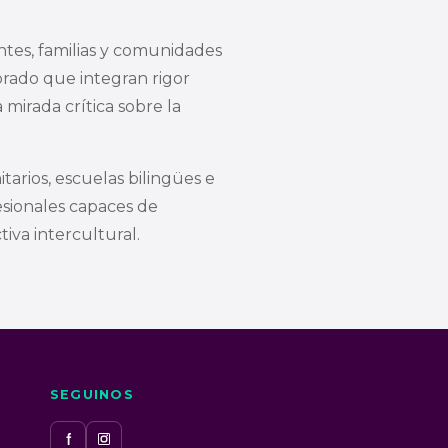
tes, familias y comunidades
rado que integran rigor
 mirada crítica sobre la
arios, escuelas bilingües e
esionales capaces de
iva intercultural.
SEGUINOS