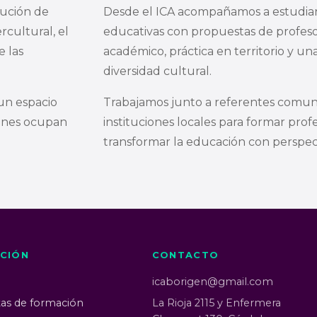
tución de
Desde el ICA acompañamos a estudian
cultural, el
educativas con propuestas de profeso
e las
académico, práctica en territorio y una
diversidad cultural.
un espacio
Trabajamos junto a referentes comunit
genes ocupan
instituciones locales para formar prof
transformar la educación con perspect
CIÓN
CONTACTO
icaborigen@gmail.com
as de formación
La Rioja 2115 y Enfermera