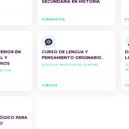
SECUNDARIA EN HISTORIA
FORMACIÓN
F
ERIOR EN
CURSO DE LENGUA Y
D
L Y
PENSAMIENTO ORIGINARIO.
L
RIOS
Quechua, Mapuzugun, Guaraní
Te
In
uechua-
CURSOS
C
ÓGICO PARA
O