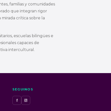
tes, familias y comunidades
rado que integran rigor
 mirada crítica sobre la
arios, escuelas bilingües e
esionales capaces de
iva intercultural.
SEGUINOS