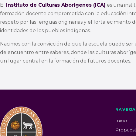
El
Instituto de Culturas Aborígenes (ICA)
es una insti
formación docente comprometida con la educación inter
respeto por las lenguas originarias y el fortalecimiento d
identidades de los pueblos indígenas.
Nacimos con la convicción de que la escuela puede ser 
de encuentro entre saberes, donde las culturas aborí
un lugar central en la formación de futuros docentes.
NAVEGA
Inicio
Propuest