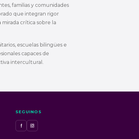
tes, familias y comunidades
rado que integran rigor
 mirada crítica sobre la
arios, escuelas bilingües e
esionales capaces de
iva intercultural.
SEGUINOS