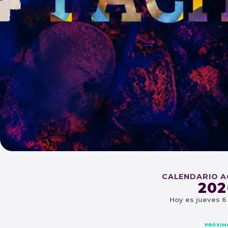
CEL
CALENDARIO 
202
Hoy es jueves 6
SABADO O1 DE AGOSTO - 
PRÓXIM