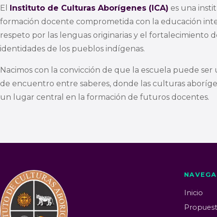
El
Instituto de Culturas Aborígenes (ICA)
es una insti
formación docente comprometida con la educación inter
respeto por las lenguas originarias y el fortalecimiento d
identidades de los pueblos indígenas.
Nacimos con la convicción de que la escuela puede ser 
de encuentro entre saberes, donde las culturas aborí
un lugar central en la formación de futuros docentes.
NAVEGA
Inicio
Propuest