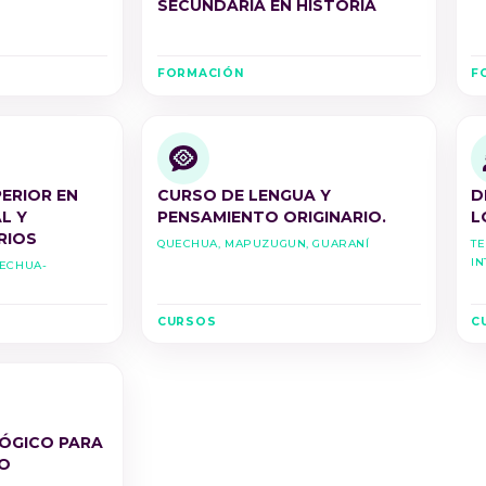
SECUNDARIA EN HISTORIA
FORMACIÓN
F
ERIOR EN
CURSO DE LENGUA Y
D
L Y
PENSAMIENTO ORIGINARIO.
L
RIOS
Quechua, Mapuzugun, Guaraní
Te
In
uechua-
CURSOS
C
ÓGICO PARA
O