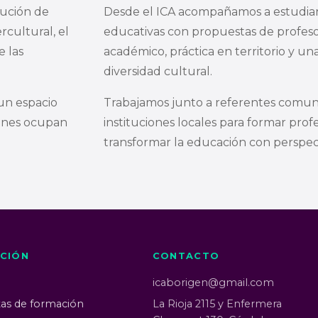
tución de
Desde el ICA acompañamos a estudian
cultural, el
educativas con propuestas de profeso
e las
académico, práctica en territorio y una
diversidad cultural.
un espacio
Trabajamos junto a referentes comunit
genes ocupan
instituciones locales para formar prof
transformar la educación con perspect
CIÓN
CONTACTO
icaborigen@gmail.com
as de formación
La Rioja 2115 y Enfermera