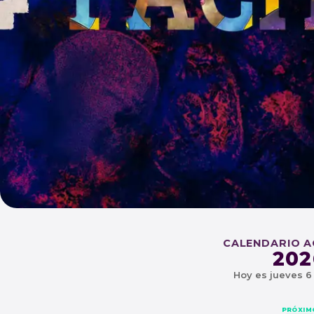
CEL
CALENDARIO 
202
Hoy es jueves 6
SABADO O1 DE AGOSTO - 
PRÓXIM