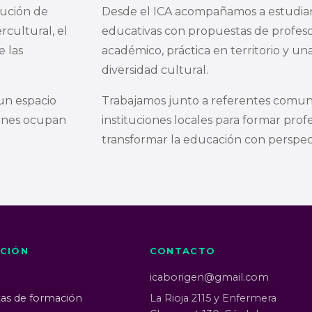
tución de
Desde el ICA acompañamos a estudian
cultural, el
educativas con propuestas de profeso
e las
académico, práctica en territorio y una
diversidad cultural.
un espacio
Trabajamos junto a referentes comunit
genes ocupan
instituciones locales para formar prof
transformar la educación con perspect
CIÓN
CONTACTO
icaborigen@gmail.com
as de formación
La Rioja 2115 y Enfermera