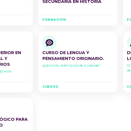
SECUNDARIA EN HISTORIA
FORMACIÓN
F
ERIOR EN
CURSO DE LENGUA Y
D
L Y
PENSAMIENTO ORIGINARIO.
L
RIOS
Quechua, Mapuzugun, Guaraní
Te
In
uechua-
CURSOS
C
ÓGICO PARA
O