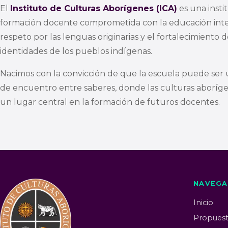
El
Instituto de Culturas Aborígenes (ICA)
es una insti
formación docente comprometida con la educación inter
respeto por las lenguas originarias y el fortalecimiento d
identidades de los pueblos indígenas.
Nacimos con la convicción de que la escuela puede ser 
de encuentro entre saberes, donde las culturas aborí
un lugar central en la formación de futuros docentes.
NAVEGA
Inicio
Propuest