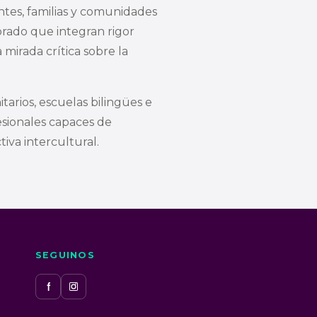
tes, familias y comunidades
rado que integran rigor
 mirada crítica sobre la
arios, escuelas bilingües e
esionales capaces de
iva intercultural.
SEGUINOS