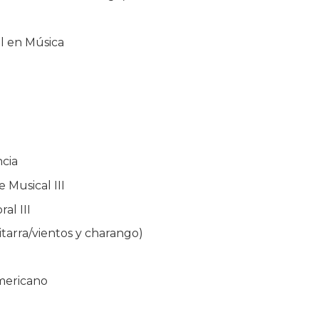
al en Música
ncia
 Musical III
al III
tarra/vientos y charango)
americano