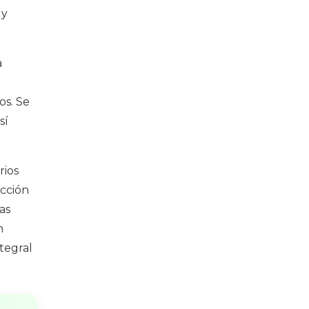
 y
a
os. Se
sí
rios
acción
as
n
tegral