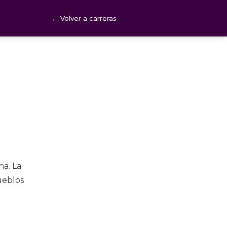
← Volver a carreras
na. La
Pueblos