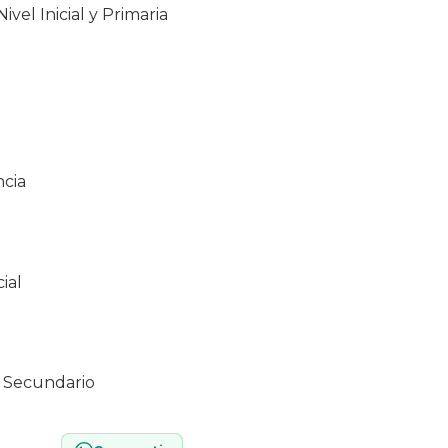
ivel Inicial y Primaria
ncia
ial
el Secundario